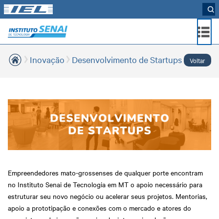
Inovação
Desenvolvimento de Startups
Voltar
INSTITUCIONAL
CONSULTORIAS
INOVAÇÃO
LABORATÓRIO
ÁREA
EVENTOS
CONTATO
DE
ATUAÇÃO
Política de Utilização de
Laboratório de Alimentos e
Sobre nós
Alimentos e Bebidas
Laboratórios Multiusuário
Bebidas
Edital de Processo de
Laboratório de Construção
Alimentos e Bebidas
Área de atuação
Construção Civil
Seleção N°01/2023
Civil
Programa Minera MT
Parceiros
Eficiência Energética
Agro.ind
Editais de processo de
Notícias
Indústria 4.0
seleção Nº 01/2024 Projeto
AGROBIO
Captação de Recursos para
Vídeos
Manutenção Industrial
Inovação
Desenvolvimento de
Empreendedores mato-grossenses de qualquer porte encontram
Portal do Fornecedor
Meio Ambiente
Startups
no Instituto Senai de Tecnologia em MT o apoio necessário para
Normas Regulamentadoras
IST Senai Hub
estruturar seu novo negócio ou acelerar seus projetos. Mentorias,
apoio a prototipação e conexões com o mercado e atores do
Processos Produtivos
Mapa do Ecossistema