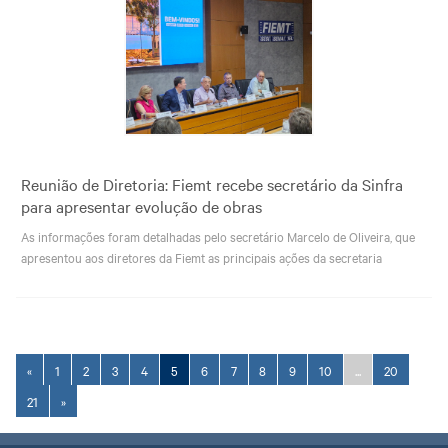
Reunião de Diretoria: Fiemt recebe secretário da Sinfra
para apresentar evolução de obras
As informações foram detalhadas pelo secretário Marcelo de Oliveira, que
apresentou aos diretores da Fiemt as principais ações da secretaria
«
1
2
3
4
5
6
7
8
9
10
...
20
21
»