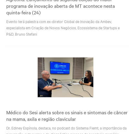
Normas Certificadoras
programa de inovação aberta de MT acontece nesta
quinta-feira (24)
Suporte Industrial
Evento terá palestra com ex-diretor Global de Inovação da Ambev,
Têxtil e Vestuário
especialista em Criação de Novos Negócios, Ecossistema de Startups e
P&D, Bruno Stefani
Médico do Sesi alerta sobre os sinais e sintomas de câncer
na mama, axila e região clavicular
Dr. Ediney Espínola, destaca, no podcast do Sistema Fiemt, a importância da
prevenção, autoexame e do diagnóstico precoce da neoplasia mamária