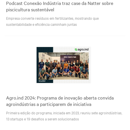
Podcast Conexão Indústria traz case da Natter sobre
piscicultura sustentável
Empresa converte resíduos em fertilizantes, mostrando que
sustentabilidade e eficiência caminham juntas
Agro.ind 2024: Programa de inovação aberta convida
agroindústrias a participarem de iniciativa
Primeira edição do programa, iniciada em 2023, reuniu sete agroindústrias,
13 startups e 19 desafios a serem solucionados